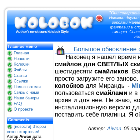
"
Они совершенн
Никакие другие
героями маля
фантазии и сп
эмоцию. Спас
на
Главное меню
Большое обновление
Главная
Наконец я нашел время 
Новости
смайлов
для СВЕТЛЫХ ск
Колобки
Файлы
шестидесяти
смайликов
. В
Статьи
просто загрузите его заново
Ссылки
колобков
для Миранды -
Mi
Пользователи
пользоваться
смайлами
и в
Связь с нами
Наши банеры
архив и для нее. Не знаю, в
FAQ
инсталляционную версию для
О проекте
поставить себе плагины. Я о
Comments
[новости] Второй
Автор:
Aiwan
05 апре
сезон стартовал!
Автор
Aiwan
дата