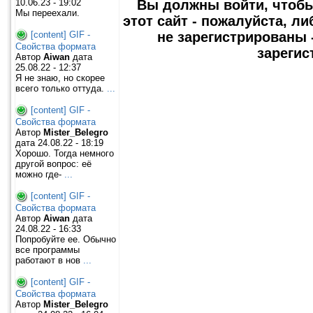
10.06.23 - 19:02
Вы должны войти, чтобы
Мы переехали.
этот сайт - пожалуйста, ли
[content] GIF -
не зарегистрированы 
Свойства формата
зарегис
Автор
Aiwan
дата
25.08.22 - 12:37
Я не знаю, но скорее
всего только оттуда.
...
[content] GIF -
Свойства формата
Автор
Mister_Belegro
дата 24.08.22 - 18:19
Хорошо. Тогда немного
другой вопрос: её
можно где-
...
[content] GIF -
Свойства формата
Автор
Aiwan
дата
24.08.22 - 16:33
Попробуйте ее. Обычно
все программы
работают в нов
...
[content] GIF -
Свойства формата
Автор
Mister_Belegro