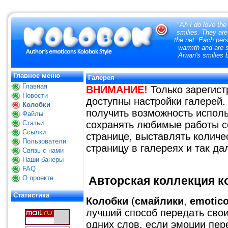
"
Ah I do love the
smilies. They are
the net. Each pers
warmth and are so
Aiwan's smilies 
Главное меню
Галерея
Главная
ВНИМАНИЕ!
Только зарегис
Новости
доступны настройки галерей.
Колобки
получить возможность исполь
Файлы
Статьи
сохранять любимые работы с
Ссылки
странице, выставлять количе
Пользователи
страницу в галереях и так да
Связь с нами
Наши банеры
FAQ
О проекте
Авторская коллекция ко
Статистика
Колобки
(
смайлики
,
emotic
лучший способ передать свои
одних слов, если эмоции пер