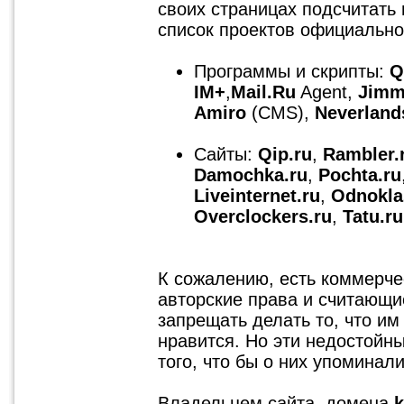
своих страницах подсчитать
список проектов официальн
Программы и скрипты:
Q
IM+
,
Mail.Ru
Agent,
Jim
Amiro
(CMS),
Neverlan
Сайты:
Qip.ru
,
Rambler.
Damochka.ru
,
Pochta.ru
Liveinternet.ru
,
Odnokla
Overclockers.ru
,
Tatu.ru
К сожалению, есть коммерч
авторские права и считающие
запрещать делать то, что им 
нравится. Но эти недостойны
того, что бы о них упоминали
Владельцем сайта, домена
k