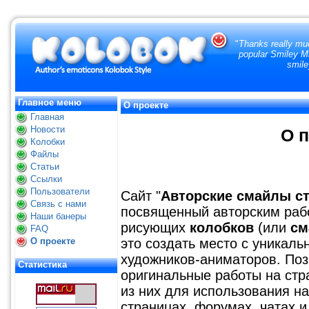
"
Thanks really muc
popular Smiley Ma
smile
Главное меню
О проекте
Главная
Новости
О п
Колобки
Файлы
Статьи
Ссылки
Пользователи
Сайт "
Авторские смайлы с
Связь с нами
посвященный авторским раб
Наши банеры
рисующих
колобков
(или
см
FAQ
О проекте
это создать место с уникал
художников-аниматоров. Поз
Статистика
оригинальные работы на стра
из них для использования н
страницах, форумах, чатах и