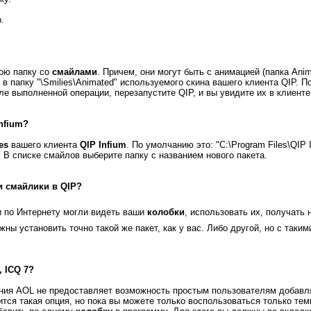
.
ою папку со
смайлами
. Причем, они могут быть с анимацией (папка Ani
в в папку "\Smilies\Animated" используемого скина вашего клиента QIP. 
осле выполненной операции, перезапустите QIP, и вы увидите их в клиенте
nfium
?
es
вашего клиента
QIP Infium
. По умолчанию это: "C:\Program Files\QIP I
. В списке смайлов выберите папку с названием нового пакета.
ои
смайлики в QIP
?
и по Интернету могли видеть ваши
колобки
, использовать их, получать
ны установить точно такой же пакет, как у вас. Либо другой, но с таки
,
ICQ 7
?
ния AOL не предоставляет возможность простым пользователям добавля
тся такая опция, но пока вы можете только воспользоваться только тем