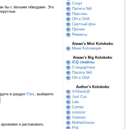
Спорт
как бы с белыми обводами. Это
Палата №6
округлые.
Персоны
ОН и ОНА
Светлый фон
Прочее
Ремиксы
Aiwan's Mini Koloboks
:
Мини Коллекция
Aiwan's Big Koloboks
:
ICQ смайлы
Стандартные
Палата №6
ОН и ОНА
Author's Koloboks
:
ViShenk@
айдите в раздел
Files
, выберите
Just Cuz
Laie
.
Connie
snoozer
Viannen
MotherGoose
 архивами и распаковать
Phil