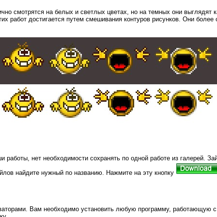
чно смотрятся на белых и светлых цветах, но на темных они выглядят 
этих работ достигается путем смешивания контуров рисунков. Они более 
ши работы, нет необходимости сохранять по одной работе из галерей. З
айлов найдите нужный по названию. Нажмите на эту кнопку
ваторами. Вам необходимо установить любую программу, работающую с
ку.