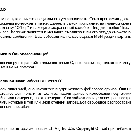
SN?
ам не нужно ничего специального устанавливать. Сама программа долж
бражения
колобков
в папке. Далее, в самой программе, на главном окне 
е кнопку "Обзор" и находите сохраненный колобок. Вводите любое "Быст
и все. Колобок появится в менюшке смаликов и вы его оттуда сможете в
 самом сообщении. Ваш собеседник, пользующийся MSN увидит картинку(!
лики в Одноклассники.ру!
ссники.ру отправляйте администрации Одноклассников, только они могу
чем вам не поможем.
аняются ваши работы и почему?
оей лицензией, она находится внутри каждого файлового архива. Они ни
Creative Commons и т.д. Если вы нашли архивы с
колобками
под такими
йно или намерено, но это неверно. У
колобков
свои условия распростран
ями, которые в той или иной степени запрещают свободное распростран
ленным способом.
Бюро по авторским правам США (
The U.S. Copyright Office
) при Библиот