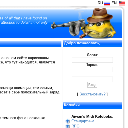
RU
EN
s of all that I have found on
tention to detail in not only
Добро пожаловать,
Логин:
ы на нашем сайте нарисованы
е, что тут находится, является
Пароль:
и помощи анимации, тем самым,
есет в себе положительный заряд
[
Восстановить?
]
Колобки
Aiwan's Midi Koloboks
:
я темного фона несколько
Стандартные
RPG