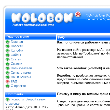
"
Ah I do love th
the net. Each per
Главное меню
FAQ
Главная
Как пополняется работами ваш 
Новости
На нашем сайте размещены Автор
Колобки
авторами. Мы не "собираем" по И
Файлы
первоисточником.
Статьи
Ссылки
Пользователи
Что такое
колобок (kolobok)
и че
Связь с нами
Колобок
не изображает эмоцию, к
Наши банеры
представляя из себя сложный ани
FAQ
энергии, вызывая положительные 
О проекте
Почему я вижу на темном фоне 
Comments
[новости] Второй сезон
Существуют две версии
колобков
стартовал!
"рваные" по краям на светлых фон
Автор
Aiwan
дата 10.06.23 -