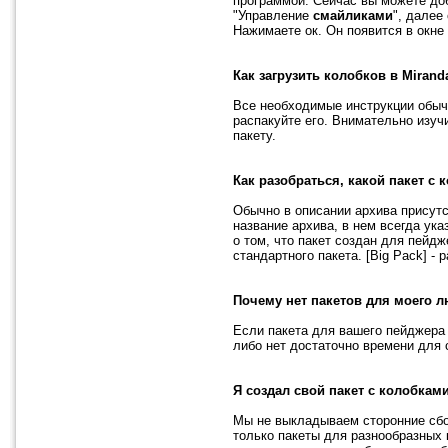
программой. Сейчас вы можете до
"Управление
смайликами
", далее 
Нажимаете ок. Он появится в окне
Как загрузить колобков в
Mirand
Все необходимые инструкции обычн
распакуйте его. Внимательно изуч
пакету.
Как разобраться, какой пакет с
Обычно в описании архива присутс
название архива, в нем всегда указ
о том, что пакет создан для пейд
стандартного пакета. [Big Pack] -
Почему нет пакетов для моего л
Если пакета для вашего пейджера 
либо нет достаточно времени для с
Я создал свой пакет с колобками
Мы не выкладываем сторонние сбор
только пакеты для разнообразных 