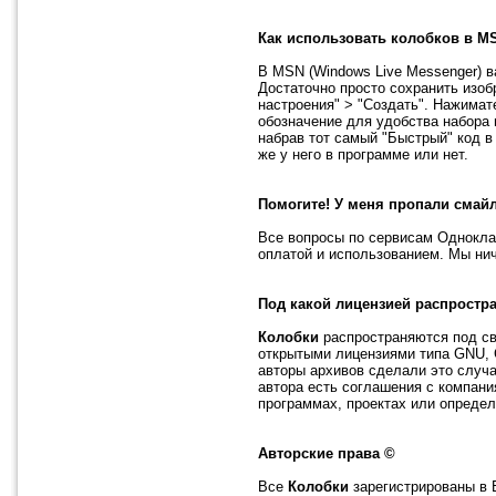
Как использовать колобков в M
В MSN (Windows Live Messenger) в
Достаточно просто сохранить изо
настроения" > "Создать". Нажимат
обозначение для удобства набора 
набрав тот самый "Быстрый" код в
же у него в программе или нет.
Помогите! У меня пропали смай
Все вопросы по сервисам Однокла
оплатой и использованием. Мы ни
Под какой лицензией распростр
Колобки
распространяются под св
открытыми лицензиями типа GNU, 
авторы архивов сделали это случа
автора есть соглашения с компани
программах, проектах или опреде
Авторские права ©
Все
Колобки
зарегистрированы в 