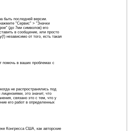
на быть последней версии.
нажмите "Сервис" > "Значки
рое" (до 7ми символов) его
ставить в сообщение, или просто
) независимо от того, есть такая
т помочь в ваших проблемах с
когда не распространялись под
 лицензиями, это значит, что
ения, связано это с тем, что у
ение его работ в определенных
еке Конгресса США, как авторские