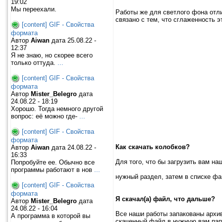
19:02
Мы переехали.
Работы же для светлого фона отли
связано с тем, что сглаженность 
[content] GIF - Свойства
формата
Автор
Aiwan
дата 25.08.22 -
12:37
Я не знаю, но скорее всего
только оттуда.
...
[content] GIF - Свойства
формата
Автор
Mister_Belegro
дата
24.08.22 - 18:19
Хорошо. Тогда немного другой
вопрос: её можно где-
...
[content] GIF - Свойства
формата
Как скачать колобков?
Автор
Aiwan
дата 24.08.22 -
16:33
Для того, что бы загрузить вам на
Попробуйте ее. Обычно все
программы работают в нов
...
нужный раздел, затем в списке ф
[content] GIF - Свойства
формата
Я скачал(а) файл, что дальше?
Автор
Mister_Belegro
дата
24.08.22 - 16:04
Все наши работы запакованы архи
А программа в которой вы
скаченный файл в нужную вам пап