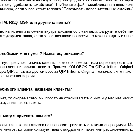
бавить по одному
колобку
в программу. Для этого вы должны во вкладк
строку "
добавить смайлики
". Выбираете файл
смайлика
на вашем комп
 выбора, если у вас стоит галочка "Показывать дополнительные
смайлы
a IM
,
R&Q
,
MSN
или другие клиенты?
о написаны и вложены внутрь архивов со смайлами. Загрузите себе па
ите документацию, если у вас возникли вопросы, то можно задать их на
 колобками мне нужен? Название, описание?
твует рисунок - значок клиента, который поможет вам сориентироваться,
ан клиент и вариант пакета. Пример: KOLOBOK For QiP & Infium. Original 
жера
QIP
, а так же другой версии
QIP Infium
. Original - означает, что па
 расширенная версия.
юбимого клиента [название клиента]?
нет, то скорее всего, мы просто не сталкивались с ним и у нас нет нео
оздания такого пакета.
, могу я прислать вам его?
ки, так как наш движок не позволяет работать с такими операциями. М
клиентов, которые копируют наш стандартный пакет или расширенный, к