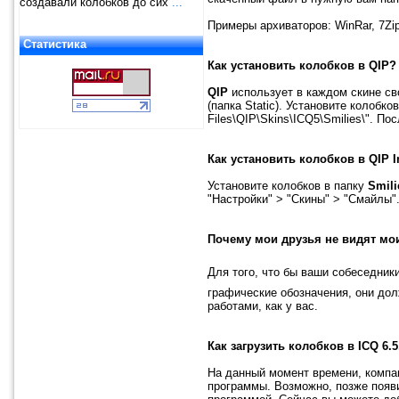
создавали колобков до сих
...
Примеры архиваторов: WinRar, 7Zip
Статистика
Как установить колобков в QIP?
QIP
использует в каждом скине св
(папка Static). Установите колобко
Files\QIP\Skins\ICQ5\Smilies\". П
Как установить колобков в
QIP I
Установите колобков в папку
Smili
"Настройки" > "Скины" > "Смайлы"
Почему мои друзья не видят м
Для того, что бы ваши собеседник
графические обозначения, они долж
работами, как у вас.
Как загрузить колобков в
ICQ 6.5
На данный момент времени, компа
программы. Возможно, позже появи