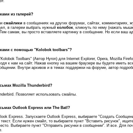
от.
ками из галерей?
ши
смайлики
в сообщениях на других форумах, сайтах, комментариях, ж
дел, в галереи выбрать нужный
колобок
, кликнуть по нему (нажать мыш
Тем самам, вы просто вставляете картинку в сообщение. Но если ваш а
ками с помощью "Kolobok toolbars"?
lobok Toolbars" (Автор Hyron) для Internet Explorer, Opera, Mozilla Fire
одя к нам на сайт. Нажав кнопку на вашем браузере вы будете иметь все
общении. Внутри архивов и в темах поддержки на форуме, автор подробн
сьмах Mozilla Thunderbird?
underbird. Позволяет использовать смайлы.
сьмах Outlook Express или The Bat!?
look Express. Запускаете Outlook Express, выбираете "Создать Сообщен
текст. Если нужен смайл, то выбираете пункт "Вставить рисунок", ищите
есто. Выбираете пункт "Отправить рисунки в сообщении". И все. Для поч
е.