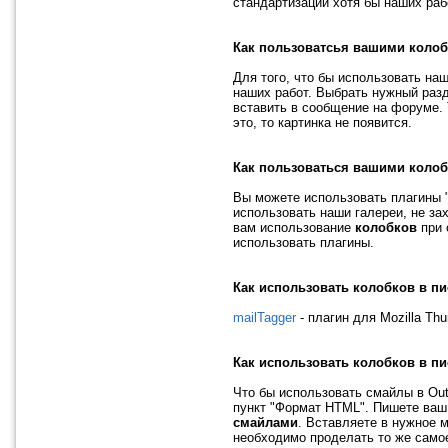
стандартизации хотя бы наших раб
Как пользоватсья вашими колоб
Для того, что бы использовать на
наших работ. Выбрать нужный раз
вставить в сообщение на форуме. 
это, то картинка не появится.
Как пользоваться вашими колоб
Вы можете использовать плагины "Ko
использовать наши галереи, не зах
вам использование
колобков
при 
использовать плагины.
Как использовать колобков в пи
mailTagger
- плагин для Mozilla Th
Как использовать колобков в пи
Что бы использовать смайлы в Out
пункт "Формат HTML". Пишете ваш 
смайлами
. Вставляете в нужное м
необходимо проделать то же само