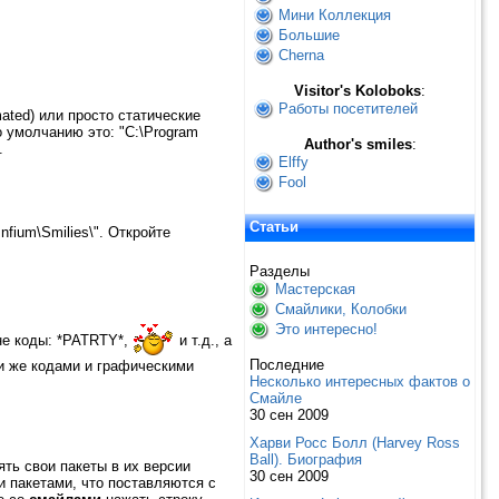
Мини Коллекция
Большие
Cherna
Visitor's Koloboks
:
Работы посетителей
mated) или просто статические
По умолчанию это: "C:\Program
Author's smiles
:
.
Elffy
Fool
Статьи
nfium\Smilies\". Откройте
Разделы
Мастерская
Смайлики, Колобки
Это интересно!
 не коды: *PATRTY*,
и т.д., а
Последние
ми же кодами и графическими
Несколько интересных фактов о
Смайле
30 сен 2009
Харви Росс Болл (Harvey Ross
Ball). Биография
ть свои пакеты в их версии
30 сен 2009
и пакетами, что поставляются с