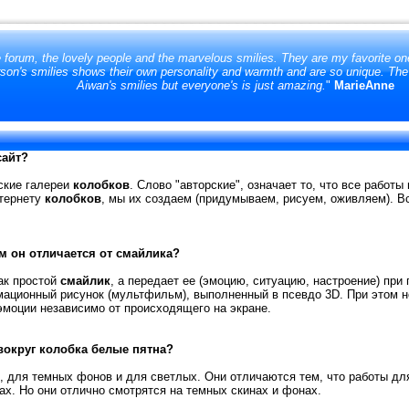
e forum, the lovely people and the marvelous smilies. They are my favorite one
son's smilies shows their own personality and warmth and are so unique. The at
Aiwan's smilies but everyone's is just amazing.
"
MarieAnne
сайт?
ские галереи
колобков
. Слово "авторские", означает то, что все работ
нтернету
колобков
, мы их создаем (придумываем, рисуем, оживляем). Вс
м он отличается от
смайлика
?
ак простой
смайлик
, а передает ее (эмоцию, ситуацию, настроение) пр
мационный рисунок (мультфильм), выполненный в псевдо 3D. При этом н
эмоции независимо от происходящего на экране.
вокруг колобка белые пятна?
, для темных фонов и для светлых. Они отличаются тем, что работы дл
ах. Но они отлично смотрятся на темных скинах и фонах.