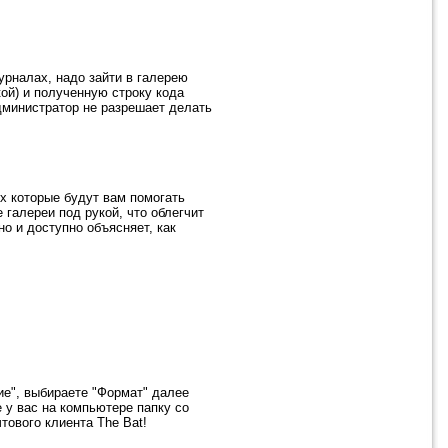
урналах, надо зайти в галерею
кой) и полученную строку кода
дминистратор не разрешает делать
fox которые будут вам помогать
 галереи под рукой, что облегчит
о и доступно объясняет, как
ие", выбираете "Формат" далее
 у вас на компьютере папку со
тового клиента The Bat!