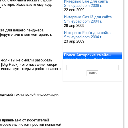
е со
смайлами
нажать строку
Интервью Laie для сайта
ьютере. Указываете ему код.
Smileypad.com 2006 г.
".
22 сен 2009
Интервью Gas13 для сайта
Smileypad.com 2004 г.
28 апр 2009
кет для вашего пейджера,
Интервью Fool'a для сайта
 форуме или в комментариях к
Smileypad.com 2004 г.
23 апр 2009
Поиск Авторские смайлы
стиля Колобок. Kolobok
 если вы не смогли разобрать
Smiles
[Big Pack] - это название говорит
кет использует коды и работы нашего
бходимой технической информации,
ы принимаем от посетителей
оторые являются простой попыткой