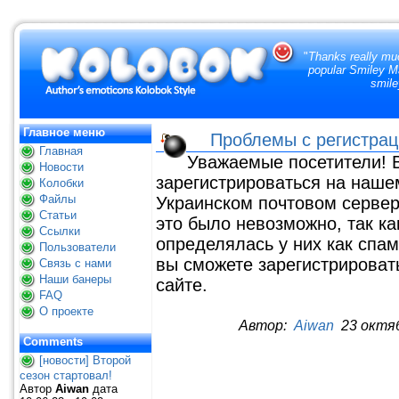
"
Thanks really muc
popular Smiley Ma
smile
Главное меню
Проблемы с регистра
Главная
Уважаемые посетители! 
Новости
зарегистрироваться на наше
Колобки
Файлы
Украинском почтовом сервере
Статьи
это было невозможно, так ка
Ссылки
определялась у них как спа
Пользователи
вы сможете зарегистрироват
Связь с нами
Наши банеры
сайте.
FAQ
О проекте
Автор:
Aiwan
23 октяб
Comments
[новости] Второй
сезон стартовал!
Автор
Aiwan
дата