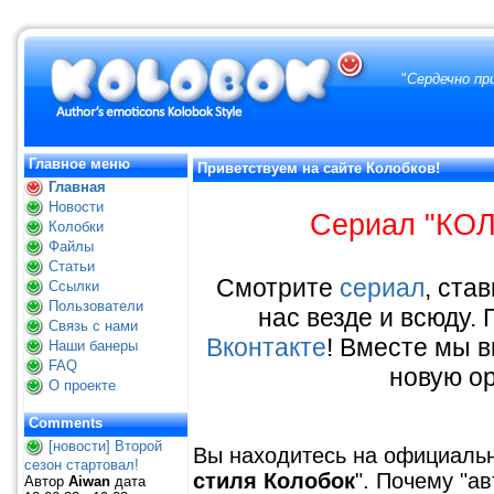
"
Сердечно пр
Главное меню
Приветствуем на сайте Колобков!
Главная
Новости
Сериал "КОЛ
Колобки
Файлы
Статьи
Смотрите
сериал
, ста
Ссылки
Пользователи
нас везде и всюду.
Связь с нами
Вконтакте
! Вместе мы 
Наши банеры
FAQ
новую ор
О проекте
Comments
[новости] Второй
Вы находитесь на официальн
сезон стартовал!
стиля Колобок
". Почему "ав
Автор
Aiwan
дата