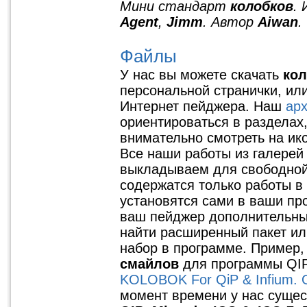
Мини стандарт
колобков
.
Agent
,
Jimm
. Автор
Aiwan
.
Файлы
У нас вы можете скачать
кол
персональной странички, ил
Интернет пейджера. Наш
ар
ориентироваться в разделах,
внимательно смотреть на ик
Все наши работы из галерей
выкладываем для свободной 
содержатся только работы в
установятся сами в ваши пр
ваш пейджер дополнительн
найти расширенный пакет и
набор в программе. Пример,
смайлов
для программы QIP
KOLOBOK For QiP & Infium. Or
момент времени у нас суще