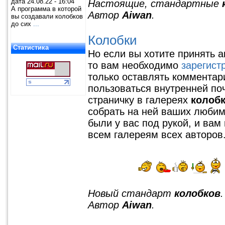
дата 24.08.22 - 16:04
Настоящие, стандартные
А программа в которой
Автор
Aiwan
.
вы создавали колобков
до сих
...
Колобки
Статистика
Но если вы хотите принять а
то вам необходимо
зарегист
только оставлять комментар
пользоваться внутренней по
страничку в галереях
колоб
собрать на ней ваших любимы
были у вас под рукой, и вам
всем галереям всех авторов
Новый стандарт
колобков
Автор
Aiwan
.