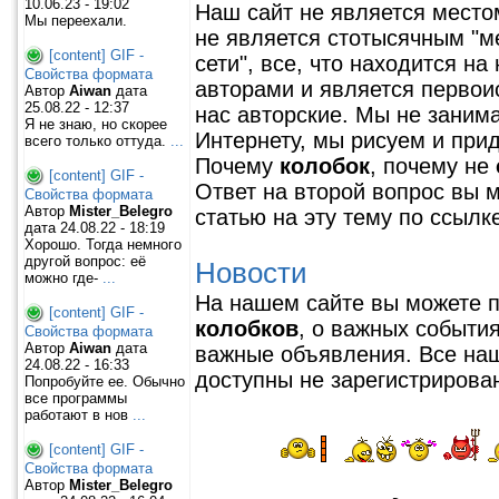
10.06.23 - 19:02
Наш сайт не является место
Мы переехали.
не является стотысячным "
[content] GIF -
сети", все, что находится н
Свойства формата
авторами и является первоис
Автор
Aiwan
дата
25.08.22 - 12:37
нас авторские. Мы не зани
Я не знаю, но скорее
Интернету, мы рисуем и пр
всего только оттуда.
...
Почему
колобок
, почему не
[content] GIF -
Ответ на второй вопрос вы 
Свойства формата
Автор
Mister_Belegro
статью на эту тему по ссылке
дата 24.08.22 - 18:19
Хорошо. Тогда немного
другой вопрос: её
Новости
можно где-
...
На нашем сайте вы можете 
[content] GIF -
колобков
, о важных события
Свойства формата
Автор
Aiwan
дата
важные объявления. Все наш
24.08.22 - 16:33
доступны не зарегистрирова
Попробуйте ее. Обычно
все программы
работают в нов
...
[content] GIF -
Свойства формата
Автор
Mister_Belegro