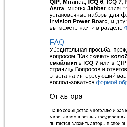
QIP
,
Miranda
,
ICQ 6
,
ICQ 7
,
Astra
, многих
Jabber
клиенто
установочные наборы для ф
Invision Power Board
, и дру
вы можете найти в разделе
FAQ
Убедительная просьба, преж
вопросом "Как скачать
коло
смайлики
в
ICQ 7
или в QIP 
страницу Вопросов и ответо
ответа на интересующий вас
воспользоваться
формой обр
От автора
Наше сообщество многолико и разн
мира, живем в разных государствах,
пытаются вложить авторы в свои а