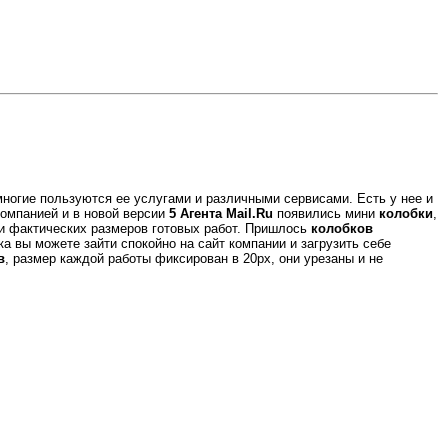
ногие пользуются ее услугами и различными сервисами. Есть у нее и
компанией и в новой версии
5
Агента Mail.Ru
появились мини
колобки
,
и фактических размеров готовых работ. Пришлось
колобков
а вы можете зайти спокойно на сайт компании и загрузить себе
в
, размер каждой работы фиксирован в 20рх, они урезаны и не