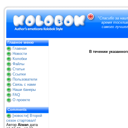
"
Спасибо за наи
время тосклив
самого лучшег
Главное меню
Главная
В течении указанног
Новости
Колобки
Файлы
Статьи
Ссылки
Пользователи
Связь с нами
Наши банеры
FAQ
О проекте
Comments
[новости] Второй
сезон стартовал!
Автор
Aiwan
дата